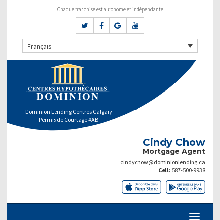
Chaque franchise est autonome et indépendante
Français
Dominion Lending Centres Calgary
Permis de Courtage #AB
Cindy Chow
Mortgage Agent
cindychow@dominionlending.ca
Cell:
587-500-9938