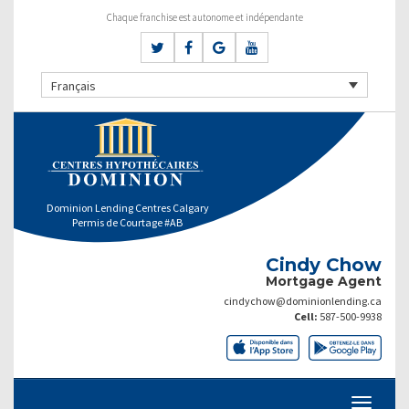
Chaque franchise est autonome et indépendante
Français
Dominion Lending Centres Calgary
Permis de Courtage #AB
Cindy Chow
Mortgage Agent
cindychow@dominionlending.ca
Cell:
587-500-9938