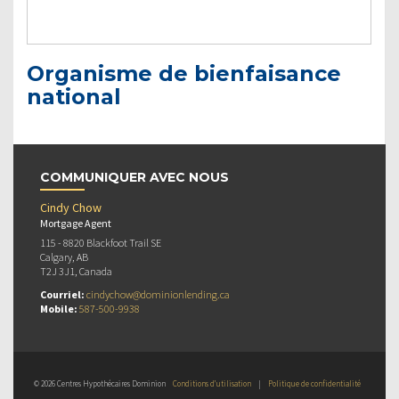
Organisme de bienfaisance
national
COMMUNIQUER AVEC NOUS
Cindy Chow
Mortgage Agent
115 - 8820 Blackfoot Trail SE
Calgary, AB
T2J 3J1, Canada
Courriel:
cindychow@dominionlending.ca
Mobile:
587-500-9938
© 2026 Centres Hypothécaires Dominion
Conditions d’utilisation
|
Politique de confidentialité