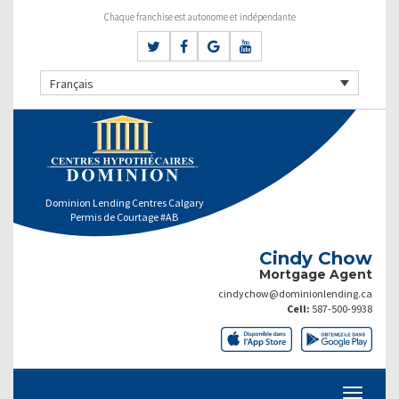
Chaque franchise est autonome et indépendante
Français
Dominion Lending Centres Calgary
Permis de Courtage #AB
Cindy Chow
Mortgage Agent
cindychow@dominionlending.ca
Cell:
587-500-9938